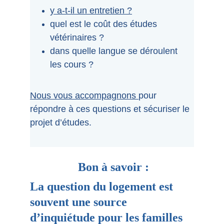
y a-t-il un entretien ?
quel est le coût des études 
vétérinaires ?
dans quelle langue se déroulent 
les cours ?
Nous vous accompagnons 
pour 
Et si on en parlait ?
répondre à ces questions et sécuriser le 
projet d’études.
Bon à savoir :
La question du logement est
souvent une source
d’inquiétude pour les familles